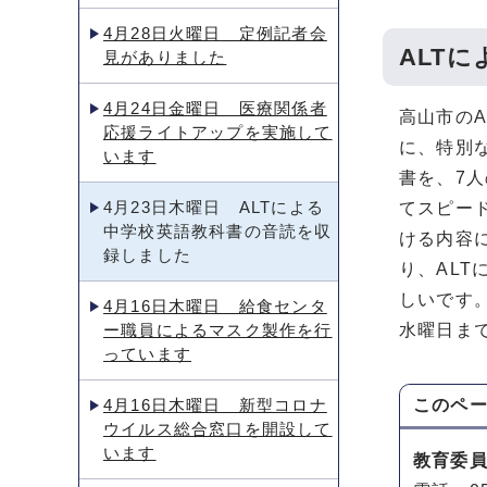
4月28日火曜日 定例記者会
ALT
見がありました
4月24日金曜日 医療関係者
高山市の
応援ライトアップを実施して
に、特別
います
書を、7人
4月23日木曜日 ALTによる
てスピー
中学校英語教科書の音読を収
ける内容
録しました
り、AL
しいです。
4月16日木曜日 給食センタ
ー職員によるマスク製作を行
水曜日まで
っています
4月16日木曜日 新型コロナ
このペ
ウイルス総合窓口を開設して
います
教育委