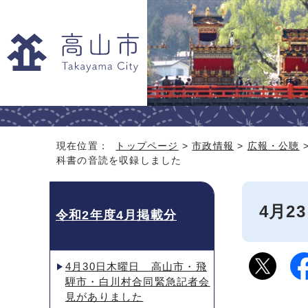
現在位置：
トップページ
>
市政情報
>
広報・公聴
科書の音読を収録しました
4月2
令和2年度4月掲載分
4月30日木曜日 高山市・飛
騨市・白川村合同緊急記者会
見がありました