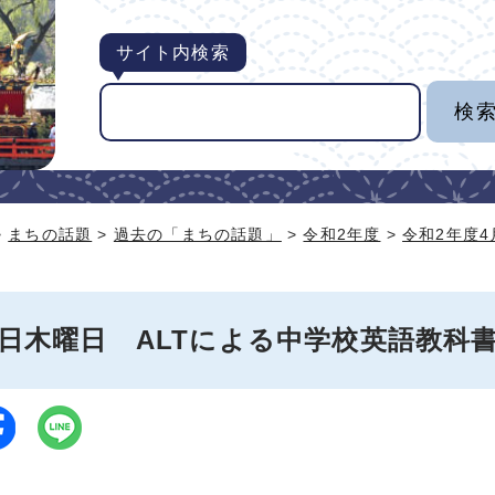
サイト内検索
>
まちの話題
>
過去の「まちの話題」
>
令和2年度
>
令和2年度
3日木曜日 ALTによる中学校英語教