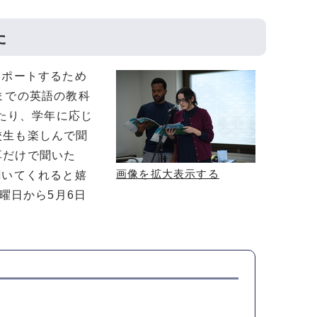
た
サポートするため
までの英語の教科
めたり、学年に応じ
校生も楽しんで聞
耳だけで聞いた
画像を拡大表示する
聞いてくれると嬉
曜日から5月6日