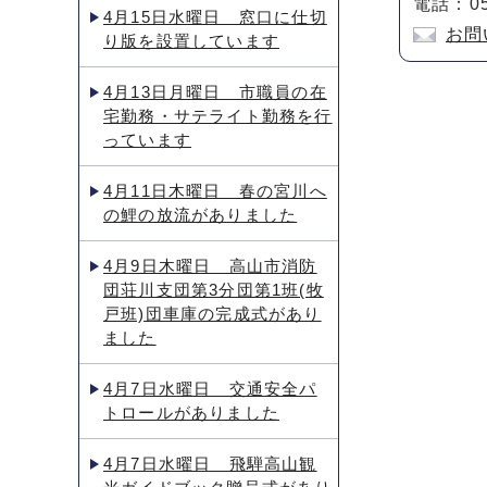
電話：05
4月15日水曜日 窓口に仕切
お問
り版を設置しています
4月13日月曜日 市職員の在
宅勤務・サテライト勤務を行
っています
4月11日木曜日 春の宮川へ
の鯉の放流がありました
4月9日木曜日 高山市消防
団荘川支団第3分団第1班(牧
戸班)団車庫の完成式があり
ました
4月7日水曜日 交通安全パ
トロールがありました
4月7日水曜日 飛騨高山観