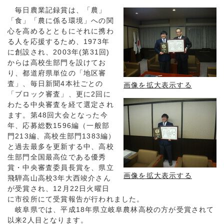
毎日農業記録賞は、「農」
「食」「農に係る環境」への関
心を高めるとともにそれに携わ
る人を応援するため、1973年
に創設され、2003年(第31回)
からは高校生部門を設けてお
り、都道府県単位の「地区審
査」、毎日新聞4本社ごとの
画像を拡大表示する
「ブロック審査」、更に2回に
わたる中央審査を経て選定され
ます。第48回大会となった今
年、応募総数1596編（一般部
門213編、高校生部門1383編）
と過去最多を更新する中、高校
生部門全国最高位である優秀
賞・中央審査委員長賞を、県立
画像を拡大表示する
飛騨高山高校3年大西竣介さん
が受賞され、12月22日火曜日
に市役所にて受賞報告が行われました。
岐阜県では、平成18年県立岐阜農林高校の方が受賞されて
以来2人目となります。