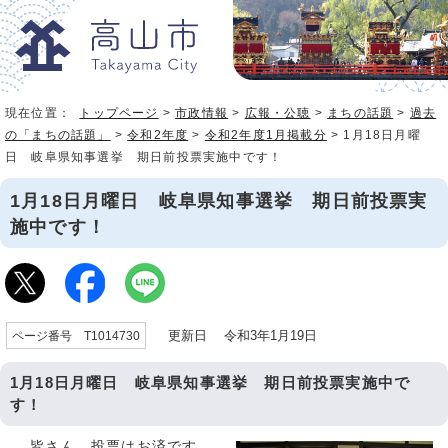
現在位置：
トップページ
>
市政情報
>
広報・公聴
>
まちの話題
>
過去
の「まちの話題」
>
令和2年度
>
令和2年度1月掲載分
> 1月18日月曜
日 岐阜県知事選挙 期日前投票実施中です！
1月18日月曜日 岐阜県知事選挙 期日前投票実
施中です！
更新日 令和3年1月19日
ページ番号 T1014730
1月18日月曜日 岐阜県知事選挙 期日前投票実施中で
す！
皆さん、投票はお済です