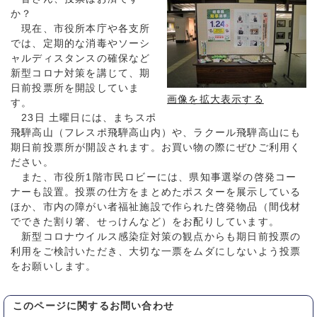
か？
現在、市役所本庁や各支所
では、定期的な消毒やソーシ
ャルディスタンスの確保など
新型コロナ対策を講じて、期
日前投票所を開設していま
画像を拡大表示する
す。
23日 土曜日には、まちスポ
飛騨高山（フレスポ飛騨高山内）や、ラクール飛騨高山にも
期日前投票所が開設されます。お買い物の際にぜひご利用く
ださい。
また、市役所1階市民ロビーには、県知事選挙の啓発コー
ナーも設置。投票の仕方をまとめたポスターを展示している
ほか、市内の障がい者福祉施設で作られた啓発物品（間伐材
でできた割り箸、せっけんなど）をお配りしています。
新型コロナウイルス感染症対策の観点からも期日前投票の
利用をご検討いただき、大切な一票をムダにしないよう投票
をお願いします。
このページに関する
お問い合わせ