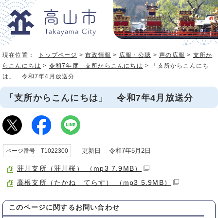
現在位置：
トップページ
>
市政情報
>
広報・公聴
>
声の広報
>
支所か
らこんにちは
>
令和7年度 支所からこんにちは
> 「支所からこんにち
は」 令和7年4月放送分
「支所からこんにちは」 令和7年4月放送分
更新日 令和7年5月2日
ページ番号 T1022300
荘川支所（荘川桜） （mp3 7.9MB）
高根支所（たかね てらす） （mp3 5.9MB）
このページに関する
お問い合わせ