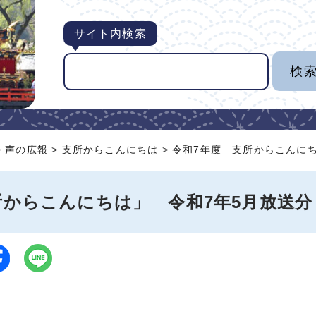
サイト内検索
>
声の広報
>
支所からこんにちは
>
令和7年度 支所からこんに
所からこんにちは」 令和7年5月放送分