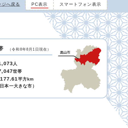
ージへ戻る
PC表示
スマートフォン表示
帯
（令和8年8月1日現在）
1,073
人
7,047
世帯
,177.61
平方km
日本一大きな市）