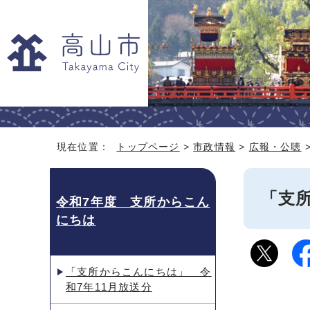
現在位置：
トップページ
>
市政情報
>
広報・公聴
「支
令和7年度 支所からこん
にちは
「支所からこんにちは」 令
和7年11月放送分