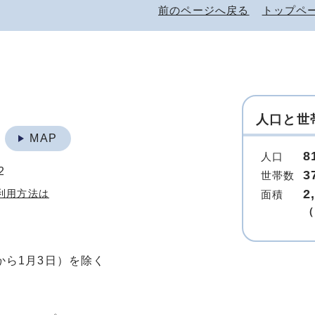
前のページへ戻る
トップペ
人口と世
地
MAP
8
人口
2
3
世帯数
2
利用方法は
面積
（
から1月3日）を除く