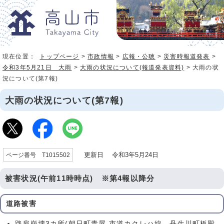
現在位置：
トップページ
>
市政情報
>
広報・公聴
>
災害時報道発表
>
令和3年5月21日 大雨
>
大雨の状況について(報道発表資料)
> 大雨の状
況について(第7報)
大雨の状況について(第7報)
更新日 令和3年5月24日
ページ番号 T1015502
被害状況(午前11時時点) ※第4報以降分
道路被害
路肩崩壊3カ所(朝日町青屋 市道カクレハ線、丹生川町板殿