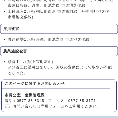
市道日谷線、丹生川町池之俣 市道池之俣線)
土砂流入2カ所(朝日町西洞 市道西洞線、丹生川町池之俣
市道池之俣線)
河川被害
護岸崩壊1カ所(丹生川町池之俣 市道池之俣線)
農業施設被害
頭首工1カ所(上宝町葛山)
※頭首工に被災は無いが、河状の変動によって取水が不能
となった。
このページに関する
お問い合わせ
市長公室 危機管理課
電話：0577-35-3345 ファクス：0577-35-3174
お問い合わせは専用フォームをご利用ください。