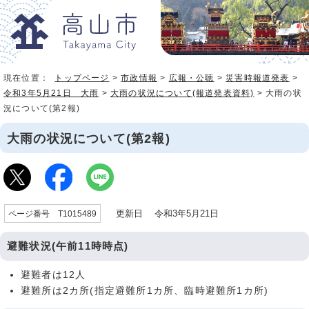
現在位置：
トップページ
>
市政情報
>
広報・公聴
>
災害時報道発表
>
令和3年5月21日 大雨
>
大雨の状況について(報道発表資料)
> 大雨の状
況について(第2報)
大雨の状況について(第2報)
更新日 令和3年5月21日
ページ番号 T1015489
避難状況(午前11時時点)
避難者は12人
避難所は2カ所(指定避難所1カ所、臨時避難所1カ所)