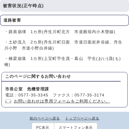
被害状況(正午時点)
道路被害
・路肩崩壊 1カ所(丹生川町北方 市道殿垣内小木曽線)
・土砂流入 2カ所(丹生川町日面 市道日面岩井谷線、丹生
川小野 市道小野白井線)
・橋梁崩落 1カ所(上宝町苧生茂・葛山 苧生(おい)茂(も)
橋)
このページに関する
お問い合わせ
市長公室 危機管理課
電話：0577-35-3345 ファクス：0577-35-3174
お問い合わせは専用フォームをご利用ください。
前のページへ戻る
トップページへ戻る
PC表示
スマートフォン表示