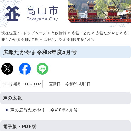
現在位置：
トップページ
>
市政情報
>
広報・公聴
>
広報たかやま
>
広
報たかやま令和8年度
> 広報たかやま令和8年度4月号
広報たかやま令和8年度4月号
更新日 令和8年4月1日
ページ番号 T1023332
声の広報
声の広報たかやま 令和8年4月号
電子版・PDF版