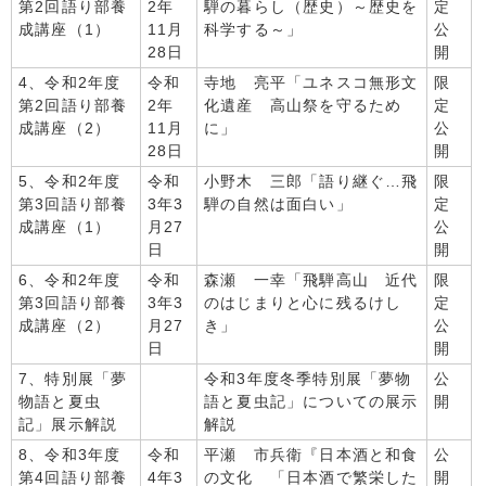
第2回語り部養
2年
騨の暮らし（歴史）～歴史を
定
成講座（1）
11月
科学する～」
公
28日
開
4、令和2年度
令和
寺地 亮平「ユネスコ無形文
限
第2回語り部養
2年
化遺産 高山祭を守るため
定
成講座（2）
11月
に」
公
28日
開
5、令和2年度
令和
小野木 三郎「語り継ぐ…飛
限
第3回語り部養
3年3
騨の自然は面白い」
定
成講座（1）
月27
公
日
開
6、令和2年度
令和
森瀬 一幸「飛騨高山 近代
限
第3回語り部養
3年3
のはじまりと心に残るけし
定
成講座（2）
月27
き」
公
日
開
7、特別展「夢
令和3年度冬季特別展「夢物
公
物語と夏虫
語と夏虫記」についての展示
開
記」展示解説
解説
8、令和3年度
令和
平瀬 市兵衛『日本酒と和食
公
第4回語り部養
4年3
の文化 「日本酒で繁栄した
開