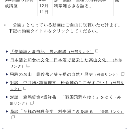
成講座
12月
料亭洲さきを語る」
11日
「公開」となっている動画はご自由に視聴いただけます。
下記の動画タイトルをクリックしてください。
「夢物語と夏虫記」展示解説
（外部リンク）
日本酒と和食の文化「日本酒で繁栄した高山文化」
（外部
リンク）
飛騨の名山 乗鞍岳と笠ヶ岳の自然と歴史
（外部リンク）
対談 中井均×加藤理文 松倉城のここがすごい！
（外部リ
ンク）
対談 森嶋哲也×堀祥岳 「戦国飛騨をゆく」をゆく
（外
部リンク）
鼎談「至極の飛騨美学 料亭洲さきを語る」
（外部リンク）