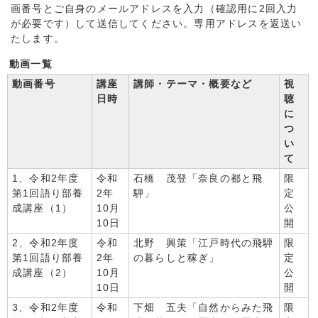
画番号とご自身のメールアドレスを入力（確認用に2回入力
が必要です）して送信してください。専用アドレスを返送い
たします。
動画一覧
動画番号
講座
講師・テーマ・概要など
視
日時
聴
に
つ
い
て
1、令和2年度
令和
石橋 茂登「奈良の都と飛
限
第1回語り部養
2年
騨」
定
成講座（1）
10月
公
10日
開
2、令和2年度
令和
北野 興策「江戸時代の飛騨
限
第1回語り部養
2年
の暮らしと稼ぎ」
定
成講座（2）
10月
公
10日
開
3、令和2年度
令和
下畑 五夫「自然からみた飛
限