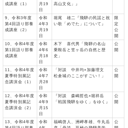
成講座（1）
月19
高山文化」』
日
9、令和3年度
令和
堀尾 雄二『飛騨の民謡と祝
限
第4回語り部養
4年3
い歌「めでた」について』
定
成講座（2）
月19
公
日
開
10、令和4年度
令和
木下 喜代男「飛騨の名山
公
第1回語り部養
4年6
乗鞍岳と笠ヶ岳の自然と歴
開
成講座
月18
史」
日
11、令和4年度
令和
「対談 中井均×加藤理文
公
夏季特別展記
4年7
松倉城のここがすごい！」
開
念講演会（1）
月28
日
12、令和4年度
令和
『対談 森嶋哲也×堀祥岳
公
夏季特別展記
4年9
「戦国飛騨をゆく」をゆく』
開
念講演会（2）
月15
日
13、令和4年度
令和
福嶋啓人、洲岬孝雄、牛丸岳
公
第4回語り部養
4年
彦「鼎談 至極の飛騨美学
開