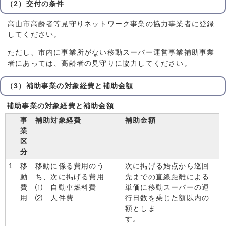
（2）交付の条件
高山市高齢者等見守りネットワーク事業の協力事業者に登録
してください。
ただし、市内に事業所がない移動スーパー運営事業補助事業
者にあっては、高齢者の見守りに協力してください。
（3）補助事業の対象経費と補助金額
補助事業の対象経費と補助金額
事
補助対象経費
補助金額
業
区
分
1
移
移動に係る費用のう
次に掲げる始点から巡回
動
ち、次に掲げる費用
先までの直線距離による
費
⑴ 自動車燃料費
単価に移動スーパーの運
用
⑵ 人件費
行日数を乗じた額以内の
額としま
す。