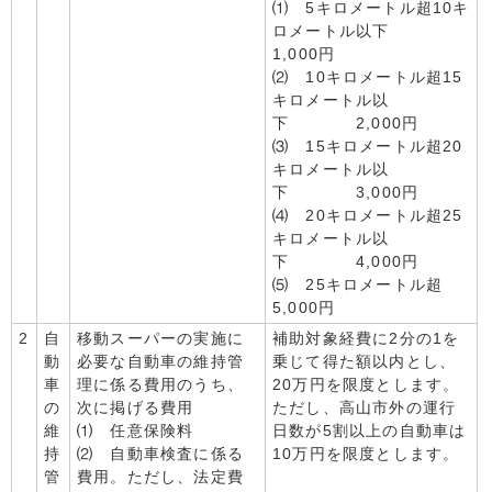
⑴ 5キロメートル超10キ
ロメートル以下
1,000円
⑵ 10キロメートル超15
キロメートル以
下 2,000円
⑶ 15キロメートル超20
キロメートル以
下 3,000円
⑷ 20キロメートル超25
キロメートル以
下 4,000円
⑸ 25キロメートル超
5,000円
2
自
移動スーパーの実施に
補助対象経費に2分の1を
動
必要な自動車の維持管
乗じて得た額以内とし、
車
理に係る費用のうち、
20万円を限度とします。
の
次に掲げる費用
ただし、高山市外の運行
維
⑴ 任意保険料
日数が5割以上の自動車は
持
⑵ 自動車検査に係る
10万円を限度とします。
管
費用。ただし、法定費