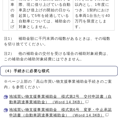
車
際、現に借り上げている自動
以内とし、1年度に
の
車及び借上げの開始の日から
つき、1契約におけ
借
起算して5年を経過している
る車両1台当たり40
上
自動車については、補助金の
万円を限度としま
げ
対象としません。
す。
注1） 補助金額に千円未満の端数があるときは、その端数
を切り捨ててください。
注2） 他の補助金の交付を受ける場合の補助対象経費は、
この補助金の補助対象経費にはできません。
（4）手続きに必要な様式
※ページ上部の「高山市買い物支援事業補助金手続きのご案
内」を参照ください
地域買い物支援事業補助金 様式第2号 交付申請書（自
動車調達事業補助金） （Word 14.3KB）
地域買い物支援事業補助金 様式第6号 変更・中止承認
申請書（自動車調達事業補助金） （Word 14.3KB）