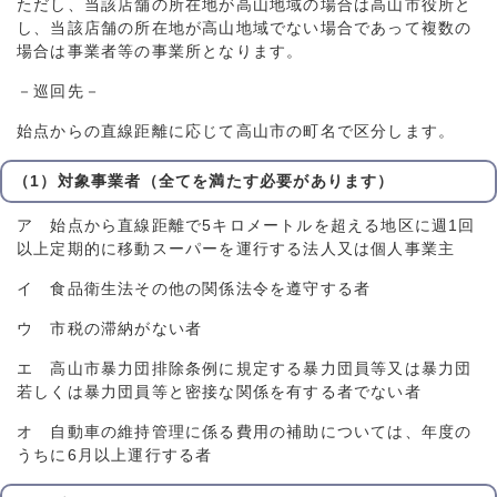
ただし、当該店舗の所在地が高山地域の場合は高山市役所と
し、当該店舗の所在地が高山地域でない場合であって複数の
場合は事業者等の事業所となります。
－巡回先－
始点からの直線距離に応じて高山市の町名で区分します。
（1）対象事業者（全てを満たす必要があります）
ア 始点から直線距離で5キロメートルを超える地区に週1回
以上定期的に移動スーパーを運行する法人又は個人事業主
イ 食品衛生法その他の関係法令を遵守する者
ウ 市税の滞納がない者
エ 高山市暴力団排除条例に規定する暴力団員等又は暴力団
若しくは暴力団員等と密接な関係を有する者でない者
オ 自動車の維持管理に係る費用の補助については、年度の
うちに6月以上運行する者