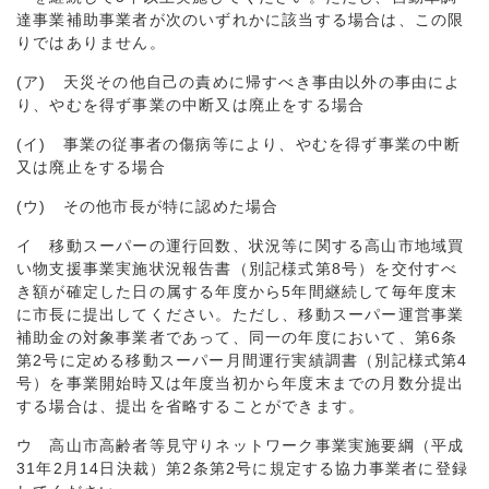
達事業補助事業者が次のいずれかに該当する場合は、この限
りではありません。
(ア) 天災その他自己の責めに帰すべき事由以外の事由によ
り、やむを得ず事業の中断又は廃止をする場合
(イ) 事業の従事者の傷病等により、やむを得ず事業の中断
又は廃止をする場合
(ウ) その他市長が特に認めた場合
イ 移動スーパーの運行回数、状況等に関する高山市地域買
い物支援事業実施状況報告書（別記様式第8号）を交付すべ
き額が確定した日の属する年度から5年間継続して毎年度末
に市長に提出してください。ただし、移動スーパー運営事業
補助金の対象事業者であって、同一の年度において、第6条
第2号に定める移動スーパー月間運行実績調書（別記様式第4
号）を事業開始時又は年度当初から年度末までの月数分提出
する場合は、提出を省略することができます。
ウ 高山市高齢者等見守りネットワーク事業実施要綱（平成
31年2月14日決裁）第2条第2号に規定する協力事業者に登録