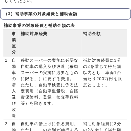
してください。
（3）補助事業の対象経費と補助金額
補助事業の対象経費と補助金額の表
事
補助対象経費
補助金額
業
区
分
1
自
移動スーパーの実施に必要な
補助対象経費に3分
動
自動車の購入及び改造（移動
の2を乗じて得た額
車
スーパーの実施に必要なもの
以内とし、車両1台
の
に限る。）に要する費用。
当たり200万円を限
購
ただし、自動車検査に係る法
度とします。
入
定費用（自動車重量税、自賠
及
責保険料、登録・検査手数料
び
等）を除きます。
改
造
2
自
自動車の借上げに係る費用。
補助対象経費に3分
動
ただし、この要綱が施行する
の2を乗じて得た額