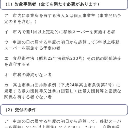
（1）対象事業者（全てを満たす必要があります）
ア 市内に事業所を有する法人又は個人事業主（事業開始予
定の者を含む。）
イ 市内で週1回以上定期的に移動スーパーを実施する者
ウ 申請の日の属する年度の初日から起算して5年以上移動
スーパーを実施する予定の者
エ 食品衛生法（昭和22年法律第233号）その他の関係法令
を遵守する者
オ 市税の滞納がない者
カ 高山市暴力団排除条例（平成24年高山市条例第2号）に
規定する暴力団員等又は暴力団若しくは暴力団員等と密接な
関係を有する者でない者
（2）交付の条件
ア 申請の日の属する年度の初日から起算して、移動スーパ
ーを継続して5年以上実施してください。ただし、自動車調