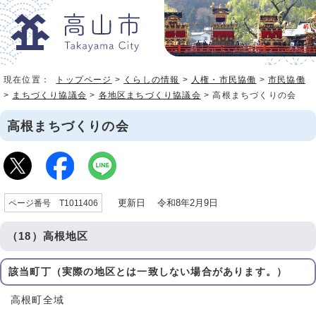
現在位置：
トップページ
>
くらしの情報
>
人権・市民協働
>
市民協働
>
まちづくり協議会
>
各地区まちづくり協議会
> 高根まちづくりの会
高根まちづくりの会
更新日 令和8年2月9日
ページ番号 T1011406
（18）高根地区
該当町丁（実際の地区とは一致しない場合があります。）
高根町全域