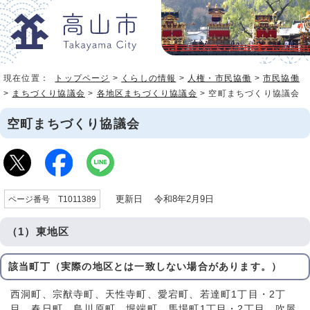
現在位置：
トップページ
>
くらしの情報
>
人権・市民協働
>
市民協働
>
まちづくり協議会
>
各地区まちづくり協議会
> 空町まちづくり協議会
空町まちづくり協議会
更新日 令和8年2月9日
ページ番号 T1011389
（1）東地区
該当町丁（実際の地区とは一致しない場合があります。）
西洞町、宗猷寺町、天性寺町、愛宕町、若達町1丁目・2丁
目、春日町、島川原町、堀端町、馬場町1丁目・2丁目、吹屋