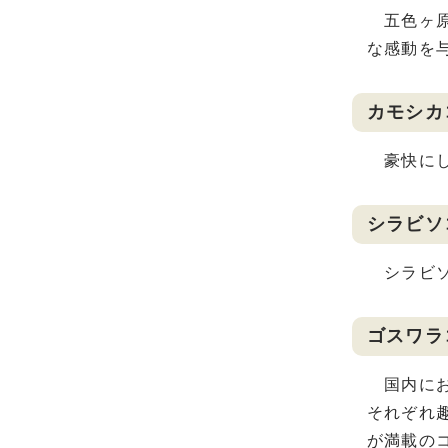
五色ヶ原
な感動を
カモシカ
豪快にし
シラビソ
シラビソ
ゴスワラ
国内にお
それぞれ
が満載の