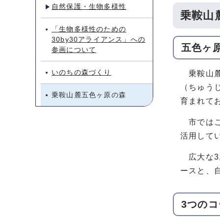
自然保護・生物多様性
乗鞍山
「生物多様性のための
30by30アライアンス」への
五色ヶ
参画について
いのちの森づくり
乗鞍山麓
（ちゅう
乗鞍山麓五色ヶ原の森
育まれて
市ではこ
活用して
広大な3
ースと、
3つのコ