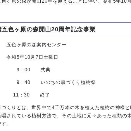
五色ヶ原の森が開山20年を迎えることに伴い、令和5年10
麓五色ヶ原の森開山20周年記念事業
 五色ヶ原の森案内センター
令和5年10月7日土曜日
00 式典
0 いのちの森づくり植樹祭
：30 終了
森づくりとは、世界中で4千万本の木を植えた植樹の神様
提唱されている植樹方法で、その土地に元々あった種類の
です。