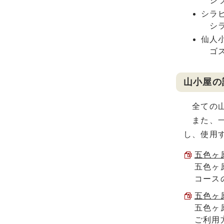
シラ
シラ
シラ
仙人
ゴス
山小屋
全ての山
また、一
し、使用
五色ヶ原
五色ヶ
コース
五色ヶ
五色ヶ
ご利用