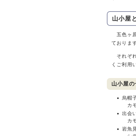
山小屋
五色ヶ原
ておりま
それぞれ
くご利用
山小屋の
烏帽
カモ
出会
カモ
岩魚