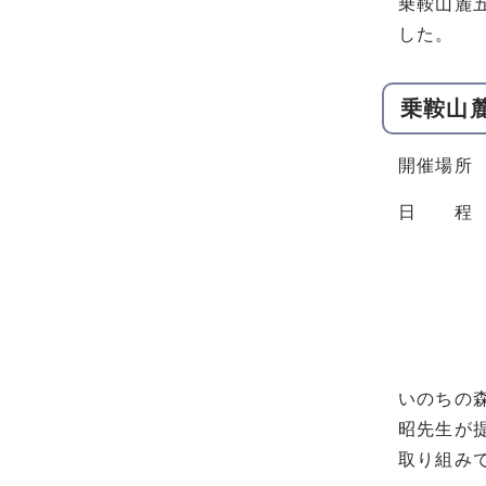
乗鞍山麓
した。
乗鞍山
開催場所
日 程 
9：
9：4
11
いのちの
昭先生が
取り組み