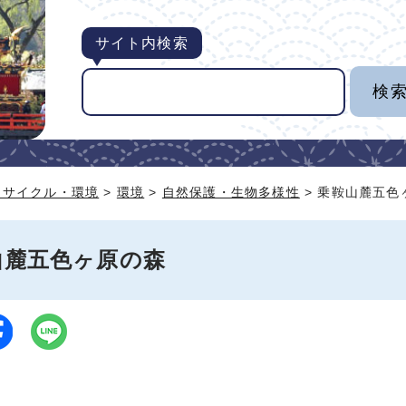
サイト内検索
リサイクル・環境
>
環境
>
自然保護・生物多様性
> 乗鞍山麓五色
山麓五色ヶ原の森