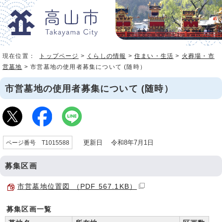
現在位置：
トップページ
>
くらしの情報
>
住まい・生活
>
火葬場・市
営墓地
> 市営墓地の使用者募集について (随時）
市営墓地の使用者募集について (随時）
更新日 令和8年7月1日
ページ番号 T1015588
募集区画
市営墓地位置図 （PDF 567.1KB）
募集区画一覧