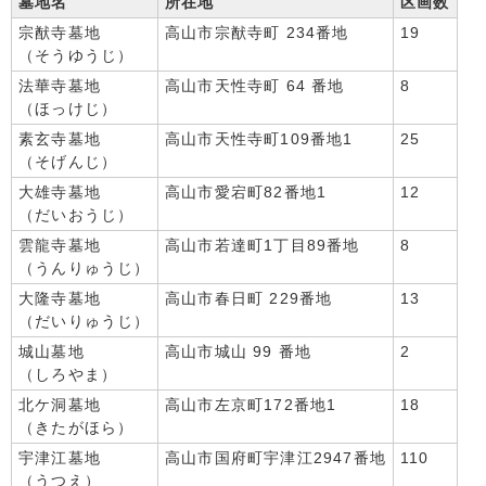
墓地名
所在地
区画数
宗猷寺墓地
高山市宗猷寺町 234番地
19
（そうゆうじ）
法華寺墓地
高山市天性寺町 64 番地
8
（ほっけじ）
素玄寺墓地
高山市天性寺町109番地1
25
（そげんじ）
大雄寺墓地
高山市愛宕町82番地1
12
（だいおうじ）
雲龍寺墓地
高山市若達町1丁目89番地
8
（うんりゅうじ）
大隆寺墓地
高山市春日町 229番地
13
（だいりゅうじ）
城山墓地
高山市城山 99 番地
2
（しろやま）
北ケ洞墓地
高山市左京町172番地1
18
（きたがほら）
宇津江墓地
高山市国府町宇津江2947番地
110
（うつえ）