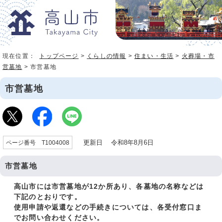
現在位置：
トップページ
>
くらしの情報
>
住まい・生活
>
火葬場・市
営墓地
> 市営墓地
市営墓地
更新日 令和8年8月6日
ページ番号 T1004008
市営墓地
高山市には市営墓地が12か所あり、各墓地の名称などは
下記のとおりです。
使用申請や返還などの手続きについては、各受付窓口ま
でお問い合わせください。