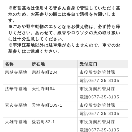
※市営墓地は使用する皆さん自身で管理していただく墓
地のため、お墓参りの際には各自で清掃をお願いしま
す。
※ごみや野生動物のエサとなるお供え物は、必ず持ち帰
りください。あわせて、線香やロウソクの火の取り扱い
には十分注意してください。
※宇津江墓地以外は駐車場がありませんので、車でのお
墓参りはご遠慮ください。
名称
所在地
受付窓口
宗猷寺墓地
宗猷寺町234
市役所契約管財課
電話0577-35-3135
法華寺墓地
天性寺町64
市役所契約管財課
電話0577-35-3135
素玄寺墓地
天性寺町109-1
市役所契約管財課
電話0577-35-3135
大雄寺墓地
愛宕町82-1
市役所契約管財課
電話0577-35-3135