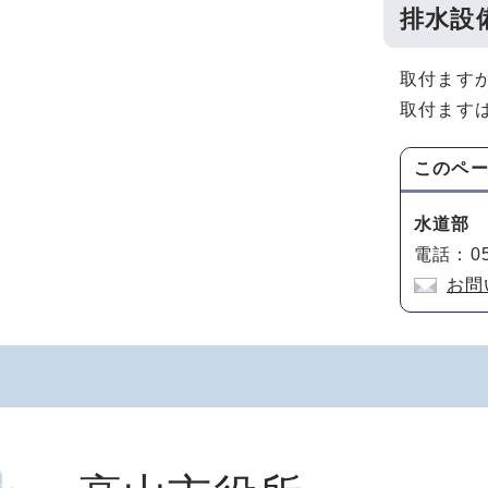
排水設
取付ます
取付ます
このペ
水道部
電話：05
お問