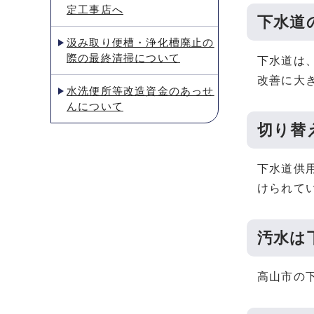
定工事店へ
下水道
汲み取り便槽・浄化槽廃止の
際の最終清掃について
下水道は
改善に大
水洗便所等改造資金のあっせ
んについて
切り替
下水道供
けられて
汚水は
高山市の