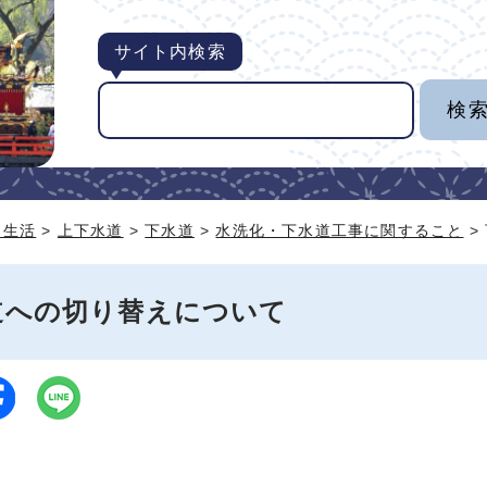
サイト内検索
・生活
>
上下水道
>
下水道
>
水洗化・下水道工事に関すること
>
道への切り替えについて