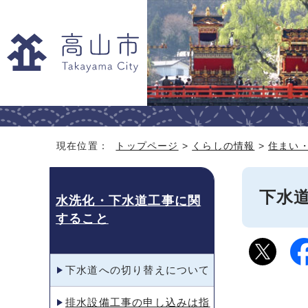
現在位置：
トップページ
>
くらしの情報
>
住まい
下水
水洗化・下水道工事に関
すること
下水道への切り替えについて
排水設備工事の申し込みは指