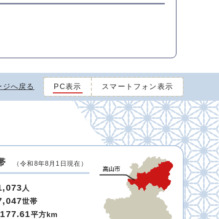
ージへ戻る
PC表示
スマートフォン表示
帯
（令和8年8月1日現在）
1,073
人
7,047
世帯
,177.61
平方km