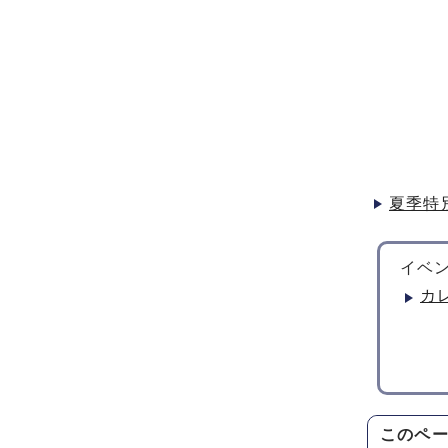
夏季特
イベン
カ
このペ