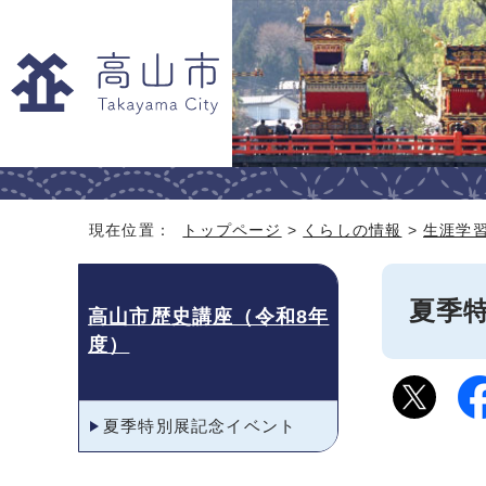
現在位置：
トップページ
>
くらしの情報
>
生涯学
夏季
高山市歴史講座（令和8年
度）
夏季特別展記念イベント