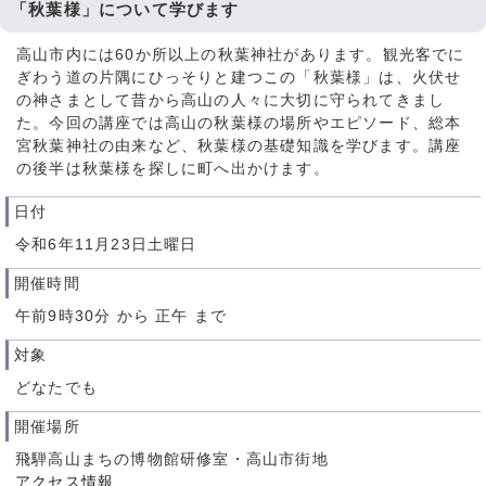
「秋葉様」について学びます
高山市内には60か所以上の秋葉神社があります。観光客でに
ぎわう道の片隅にひっそりと建つこの「秋葉様」は、火伏せ
の神さまとして昔から高山の人々に大切に守られてきまし
た。今回の講座では高山の秋葉様の場所やエピソード、総本
宮秋葉神社の由来など、秋葉様の基礎知識を学びます。講座
の後半は秋葉様を探しに町へ出かけます。
日付
令和6年11月23日土曜日
開催時間
午前9時30分 から 正午 まで
対象
どなたでも
開催場所
飛騨高山まちの博物館研修室・高山市街地
アクセス情報