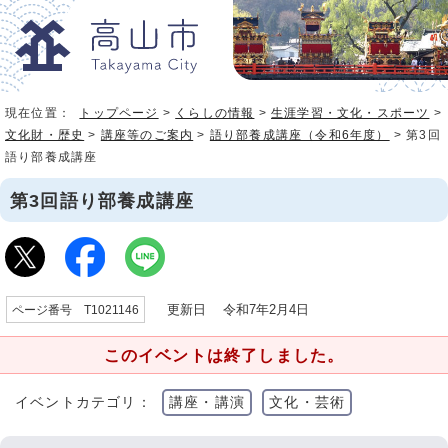
現在位置：
トップページ
>
くらしの情報
>
生涯学習・文化・スポーツ
>
文化財・歴史
>
講座等のご案内
>
語り部養成講座（令和6年度）
> 第3回
語り部養成講座
第3回語り部養成講座
更新日 令和7年2月4日
ページ番号 T1021146
このイベントは終了しました。
イベントカテゴリ：
講座・講演
文化・芸術