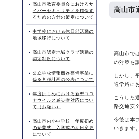
高山市教育委員会におけるサ
高山市
イバーセキュリティを確保す
るための方針の策定について
中学校における休日部活動の
地域移行について
高山市認定地域クラブ活動の
高山市で
認定制度について
の対策を
公立学校情報機器整備事業に
しかし、
係る各種計画の公表について
通学路に
年度はじめにおける新型コロ
こうした
ナウイルス感染症対応につい
路交通安
て（お願い）
今後は本
高山市内小中学校 年度初め
の始業式、入学式の期日変更
いきます
について