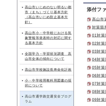
高山市いじめのない明るい都
添付フ
市（まち）づくり基本方針
（高山市いじめ防止基本方
高山市通
針）
対策箇所
高山市小・中学校における気
01対策
象警報等発表時の対応に関す
る基本方針
02対策
03対策
全国学力・学習状況調査 高
山市全体の傾向について
04対策
05対策
高山市学校施設長寿命化計画
06対策
小・中学校用教科用図書の採
07対策
択について
08対策
高山市通学路交通安全プログ
09対策
ラム