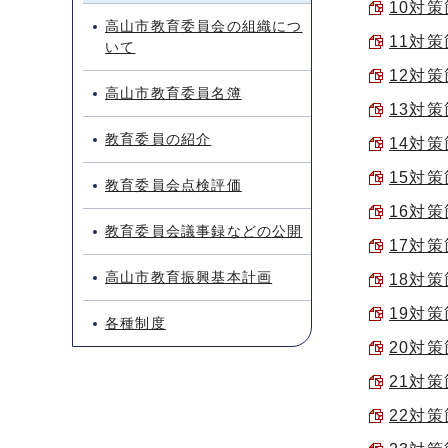
10対策
高山市教育委員会の組織につ
11対策
いて
12対策
高山市教育委員名簿
13対策
教育委員の紹介
14対策
15対策
教育委員会点検評価
16対策
教育委員会議事録などの公開
17対策
高山市教育振興基本計画
18対策
19対策
各種制度
20対策
21対策
22対策