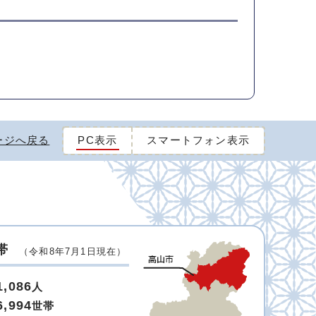
ージへ戻る
PC表示
スマートフォン表示
帯
（令和8年7月1日現在）
1,086
人
6,994
世帯