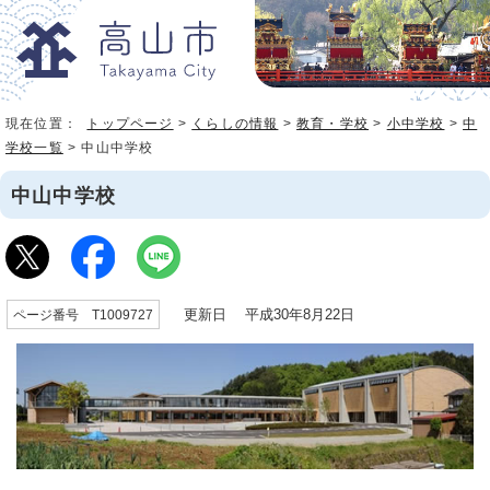
現在位置：
トップページ
>
くらしの情報
>
教育・学校
>
小中学校
>
中
学校一覧
> 中山中学校
中山中学校
更新日 平成30年8月22日
ページ番号 T1009727