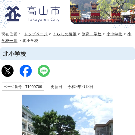
現在位置：
トップページ
>
くらしの情報
>
教育・学校
>
小中学校
>
小
学校一覧
> 北小学校
北小学校
更新日 令和8年2月3日
ページ番号 T1009709