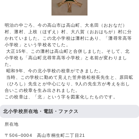
明治の中ごろ、今の高山市は高山町、大名田（おおなだ）
村、灘村、上枝（ほずえ）村、大八賀（おおはちが）村に分
かれていました。この北小学校は灘村にあり、「灘尋常高等
小学校」という学校名でした。
大正15年、この灘村は高山町と合併しました。そして、北
小学校も「高山町北尋常高等小学校」と名前が変わりまし
た。
昭和9年、今の北小学校の校章ができました。
当時、この学校に勤めて見えた笠井徳松校長先生と、原田昿
（ひろし）先生とが中心になり、9人の先生方が考えを出し
合いこの校章を生み出されました。
この校章は、「北」という字を図案化したものです。
北小学校所在地・電話・ファクス
所在地
〒506−0004 高山市桐生町二丁目21