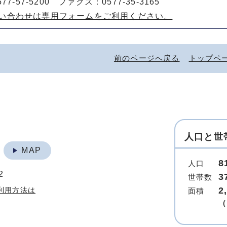
77-57-5200 ファクス：0577-35-3165
い合わせは専用フォームをご利用ください。
前のページへ戻る
トップペ
人口と世
地
MAP
8
人口
2
3
世帯数
2
利用方法は
面積
（