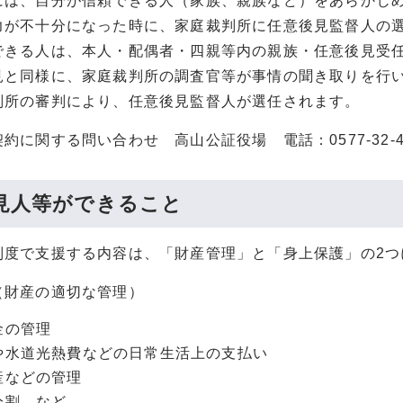
は、自分が信頼できる人（家族、親族など）をあらかじめ
が不十分になった時に、家庭裁判所に任意後見監督人の
きる人は、本人・配偶者・四親等内の親族・任意後見受
と同様に、家庭裁判所の調査官等が事情の聞き取りを行
所の審判により、任意後見監督人が選任されます。
約に関する問い合わせ 高山公証役場 電話：0577-32-4
見人等ができること
制度で支援する内容は、「財産管理」と「身上保護」の2つ
（財産の適切な管理）
金の管理
や水道光熱費などの日常生活上の支払い
産などの管理
分割 など