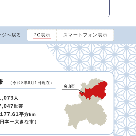
ージへ戻る
PC表示
スマートフォン表示
帯
（令和8年8月1日現在）
1,073
人
7,047
世帯
,177.61
平方km
日本一大きな市）