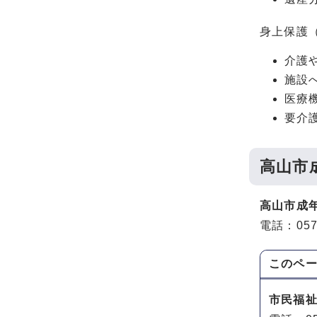
身上保護
介護
施設
医療
要介
高山市
高山市成
電話：0577
このペ
市民福