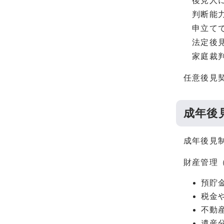
後見人に
判断能力
申立てで
法定後見
家庭裁判
任意後見契
成年後
成年後見
財産管理
預貯
税金
不動
遺産