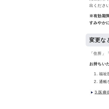
出くださ
※有効期
すみやか
変更な
「住所」
お持ちい
福祉
通帳
3.医