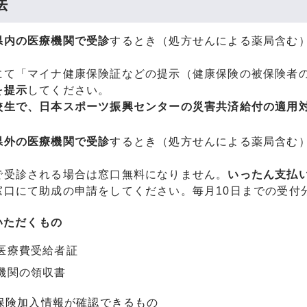
法
県内の医療機関で受診
するとき（処方せんによる薬局含む
にて「マイナ健康保険証などの提示（健康保険の被保険者
を提示
してください。
校生で、日本スポーツ振興センターの災害共済給付の適用
県外の医療機関で受診
するとき（処方せんによる薬局含む
で受診される場合は窓口無料になりません。
いったん支払
窓口にて助成の申請をしてください。毎月10日までの受付
いただくもの
医療費受給者証
機関の領収書
療保険加入情報が確認できるもの