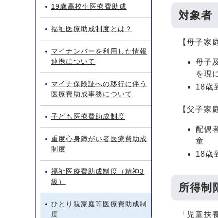
19歳高校生医療費助成
対象者
福祉医療助成制度とは？
【母子家
マイナンバーを利用した情報
連携について
母子
を現
マイナ保険証への移行に伴う
18
医療費助成事務について
【父子家
子ども医療費助成制度
配偶
重度心身障がい者医療費助成
童
制度
18
福祉医療費助成制度（精神3
級）
所得制
ひとり親家庭等医療費助成制
度
「児童扶