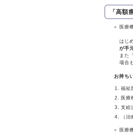
「高額
医療
はじ
が手
また
場合
お持ち
福祉
医療
支給
（治
医療