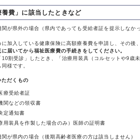
療養費」に該当したときなど
機関が県外の場合（県内であっても受給者証を提示しなか
めに加入している健康保険に高額療養費を申請し、その後
元に届いてから福祉医療費の手続きをしてください。
「10割受診」したとき、「治療用装具（コルセットや9歳
も同様です。
いただくもの
医療受給者証
機関などの領収書
決定通知書
療用装具を作製した場合のみ）医師の証明書
機関が県内の場合（後期高齢者医療の方は該当しません）