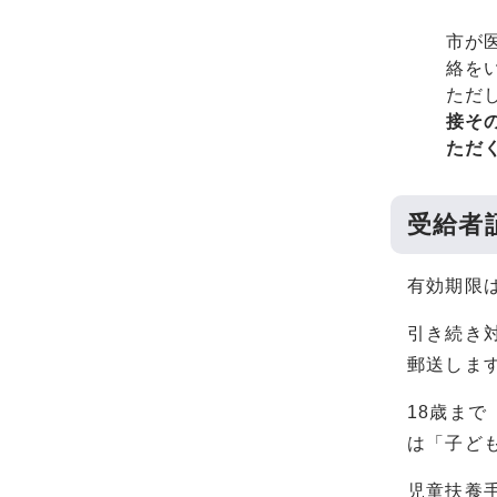
市が
絡を
ただ
接そ
ただ
受給者
有効期限
引き続き
郵送しま
18歳まで
は「子ど
児童扶養