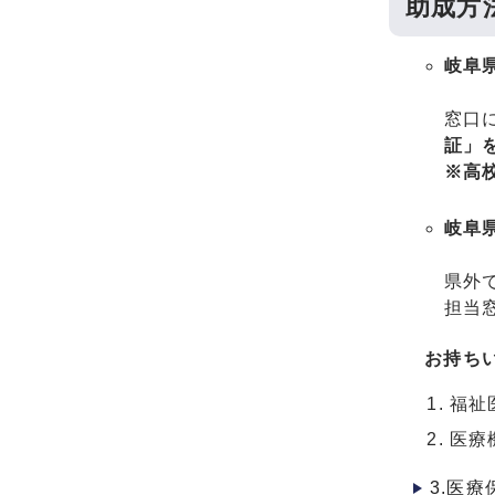
助成方
岐阜
窓口
証」
※高
岐阜
県外
担当
お持ち
福祉
医療
3.医