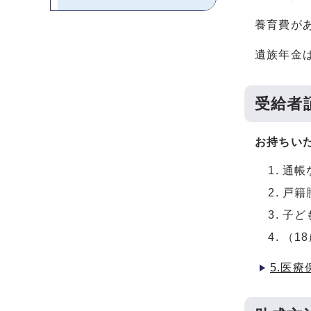
養育費が
遺族年金
受給者
お持ちい
通帳
戸籍
子ど
（1
5.医