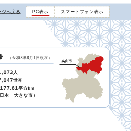
ージへ戻る
PC表示
スマートフォン表示
帯
（令和8年8月1日現在）
1,073
人
7,047
世帯
,177.61
平方km
日本一大きな市）