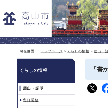
現在位置：
トップページ
>
くらしの情報
>
届出・
「書
くらしの情報
届出・証明
窓口業務