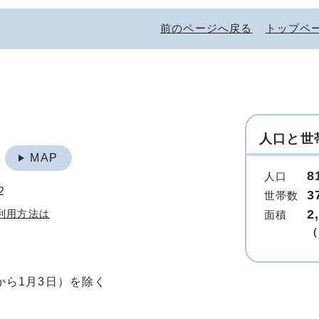
前のページへ戻る
トップペ
人口と世
地
MAP
8
人口
2
3
世帯数
2
利用方法は
面積
（
から1月3日）を除く