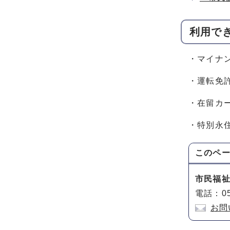
利用で
・マイナ
・運転免
・在留カ
・特別永
このペ
市民福
電話：05
お問