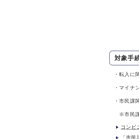
対象手
・転入に
・マイナ
・市民課
※市民課
コンビ
「市民