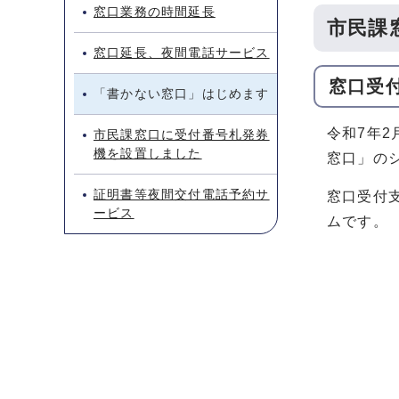
窓口業務の時間延長
市民課
窓口延長、夜間電話サービス
窓口受
「書かない窓口」はじめます
令和7年
市民課窓口に受付番号札発券
機を設置しました
窓口」の
証明書等夜間交付電話予約サ
窓口受付
ービス
ムです。