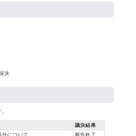
採決
す。
議決結果
処分について
報告終了