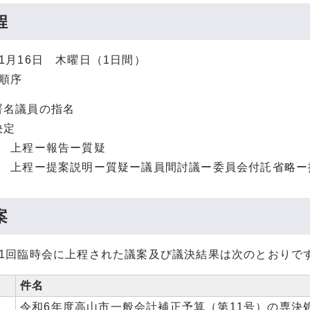
程
1月16日 木曜日（1日間）
の順序
署名議員の指名
決定
号 上程ー報告ー質疑
号 上程ー提案説明ー質疑ー議員間討議ー委員会付託省略ー
案
第1回臨時会に上程された議案及び議決結果は次のとおりで
件名
令和6年度高山市一般会計補正予算（第11号）の専決