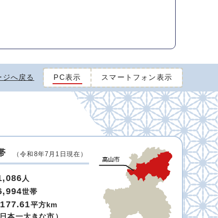
ージへ戻る
PC表示
スマートフォン表示
帯
（令和8年7月1日現在）
1,086
人
6,994
世帯
,177.61
平方km
日本一大きな市）