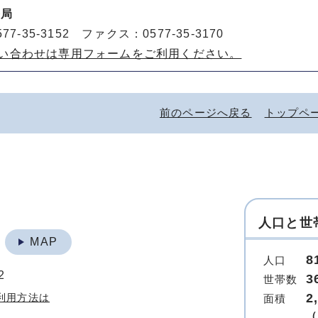
務局
77-35-3152 ファクス：0577-35-3170
い合わせは専用フォームをご利用ください。
前のページへ戻る
トップペ
人口と世
地
MAP
8
人口
2
3
世帯数
2
利用方法は
面積
（