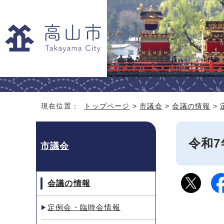
現在位置：
トップページ
>
市議会
>
会議の情報
>
令和7
市議会
会議の情報
定例会・臨時会情報