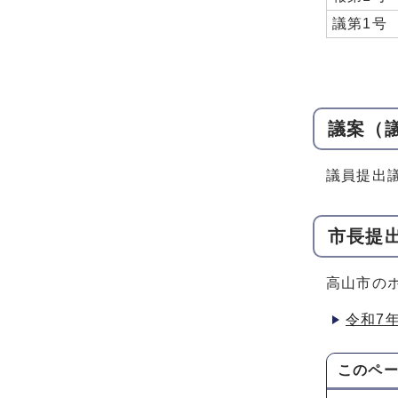
議第1号
議案（
議員提出
市長提
高山市の
令和7
このペ