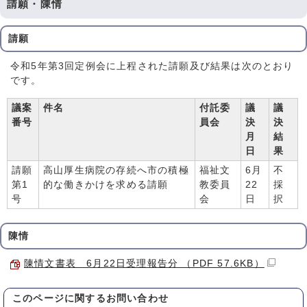
請願・陳情
請願
令和5年第3回定例会に上程された請願及び結果は次のとおり
です。
議案
件名
付託委
議
議
番号
員会
決
決
月
結
日
果
請願
高山厚生病院の存続へ市の積極
福祉文
6月
不
第1
的な働きかけを求める請願
教委員
22
採
号
会
日
択
陳情
陳情文書表 6月22日受理報告分 （PDF 57.6KB）
このページに関する
お問い合わせ