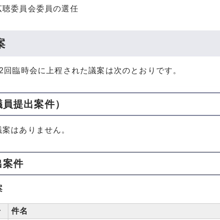
聴委員会委員の選任
案
第2回臨時会に上程された議案は次のとおりです。
議員提出案件）
議案はありません。
出案件
案
号
件名