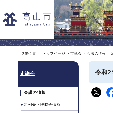
現在位置：
トップページ
>
市議会
>
会議の情報
>
令和2
市議会
会議の情報
定例会・臨時会情報