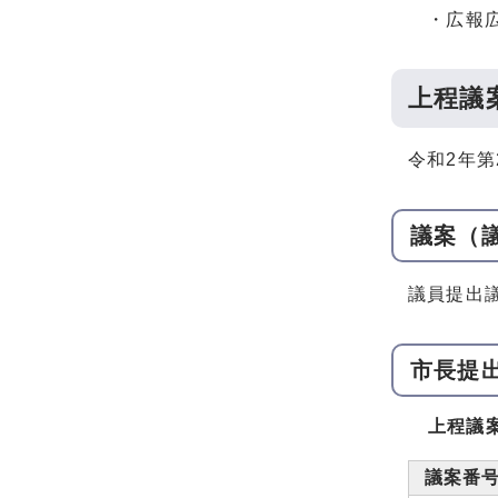
・広報広
上程議
令和2年
議案（
議員提出
市長提
上程議
議案番