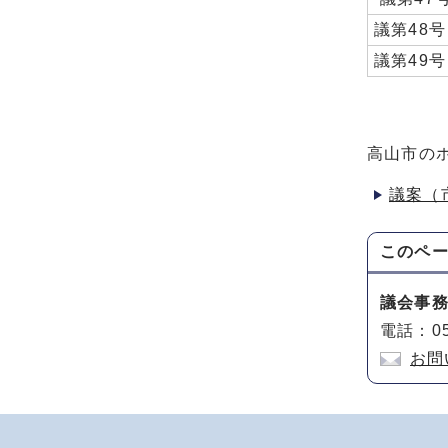
議第48号
議第49号
高山市の
議案（
このペ
議会事
電話：05
お問