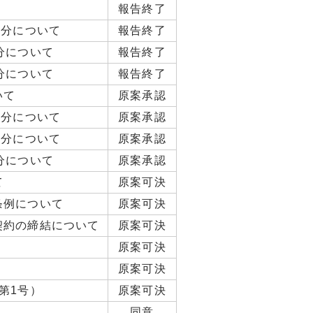
報告終了
処分について
報告終了
分について
報告終了
分について
報告終了
いて
原案承認
処分について
原案承認
処分について
原案承認
分について
原案承認
て
原案可決
条例について
原案可決
契約の締結について
原案可決
原案可決
原案可決
第1号）
原案可決
同意