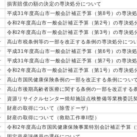
号
損害賠償の額の決定の専決処分について
号
平成31年度高山市一般会計補正予算（第8号）の専決
号
令和2年度高山市一般会計補正予算（第2号）の専決処
号
令和2年度高山市一般会計補正予算（第3号）の専決処
号
高山市税条例等の一部を改正する条例の専決処分につ
号
平成31年度高山市一般会計補正予算（第6号）の専決
号
平成31年度高山市一般会計補正予算（第7号）の専決
号
令和2年度高山市一般会計補正予算（第1号）の専決処
号
高山市国民健康保険条例の一部を改正する条例につい
号
高山市後期高齢者医療に関する条例の一部を改正する
号
資源リサイクルセンター焼却施設点検整備等業務委託
号
財産の取得について（除雪ドーザ）
号
財産の取得について（救助工作車II型）
号
令和2年度高山市国民健康保険事業特別会計補正予算（
号
固定資産評価員の選任について