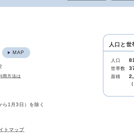
人口と世
地
MAP
8
人口
2
3
世帯数
2
利用方法は
面積
（
から1月3日）を除く
イトマップ