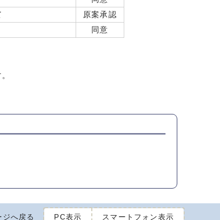
て
原案承認
同意
す。
ージへ戻る
PC表示
スマートフォン表示