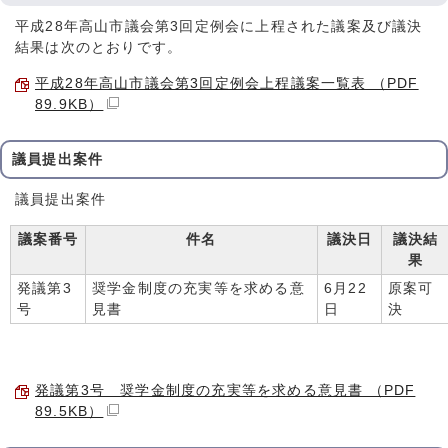
平成28年高山市議会第3回定例会に上程された議案及び議決
結果は次のとおりです。
平成28年高山市議会第3回定例会上程議案一覧表 （PDF
89.9KB）
議員提出案件
議員提出案件
議案番号
件名
議決日
議決結
果
発議第3
奨学金制度の充実等を求める意
6月22
原案可
号
見書
日
決
発議第3号 奨学金制度の充実等を求める意見書 （PDF
89.5KB）