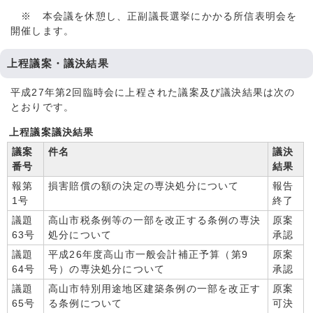
※ 本会議を休憩し、正副議長選挙にかかる所信表明会を
開催します。
上程議案・議決結果
平成27年第2回臨時会に上程された議案及び議決結果は次の
とおりです。
上程議案議決結果
議案
件名
議決
番号
結果
報第
損害賠償の額の決定の専決処分について
報告
1号
終了
議題
高山市税条例等の一部を改正する条例の専決
原案
63号
処分について
承認
議題
平成26年度高山市一般会計補正予算（第9
原案
64号
号）の専決処分について
承認
議題
高山市特別用途地区建築条例の一部を改正す
原案
65号
る条例について
可決