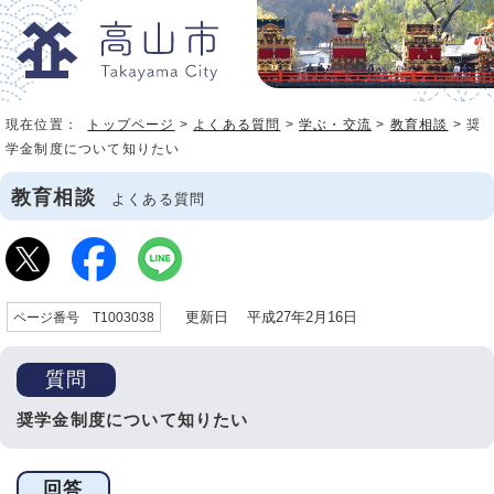
現在位置：
トップページ
>
よくある質問
>
学ぶ・交流
>
教育相談
> 奨
学金制度について知りたい
教育相談
よくある質問
更新日 平成27年2月16日
ページ番号 T1003038
質問
奨学金制度について知りたい
回答