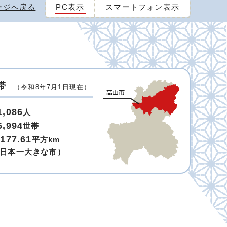
ージへ戻る
PC表示
スマートフォン表示
帯
（令和8年7月1日現在）
1,086
人
6,994
世帯
,177.61
平方km
日本一大きな市）