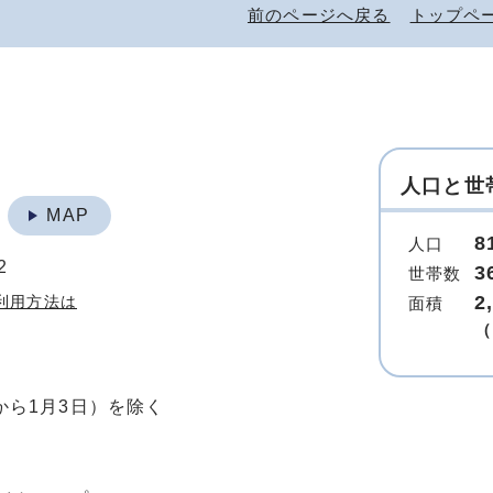
前のページへ戻る
トップペ
人口と世
地
MAP
8
人口
2
3
世帯数
2
利用方法は
面積
（
から1月3日）を除く