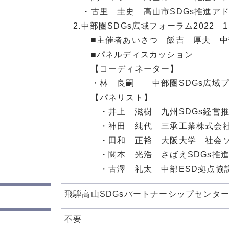
・古里 圭史 高山市SDGs推進アド
2.中部圏SDGs広域フォーラム2022 15
■主催者あいさつ 飯吉 厚夫 中部
■パネルディスカッション
【コーディネーター】
・林 良嗣 中部圏SDGs広域プ
【パネリスト】
・井上 滋樹 九州SDGs経営推進
・神田 純代 三承工業株式会社ダイ
・田和 正裕 大阪大学 社会ソリ
・関本 光浩 さばえSDGs推進
・古澤 礼太 中部ESD拠点
飛騨高山SDGsパートナーシップセンタ
不要