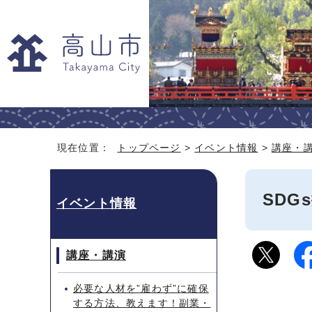
現在位置：
トップページ
>
イベント情報
>
講座・
SDG
イベント情報
講座・講演
必要な人材を”雇わず”に確保
する方法、教えます！副業・