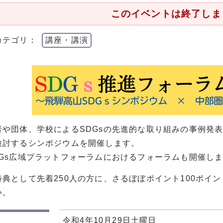
このイベントは終了しま
カテゴリ：
講座・講演
者や団体、学校によるSDGsの先進的な取り組みの事例発表
検討するシンポジウムを開催します。
DGs広域プラットフォーラムにおけるフォーラムも開催し
特典として先着250人の方に、さるぼぼポイント100ポイ
い。
令和4年10月29日土曜日