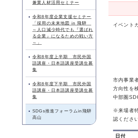
兼業人材活用セミナー
令和8年度企業支援セミナー
「採用の未来地図 in 飛騨
イベント
～人口減少時代でも『選ばれ
る企業』になるための戦い方
～」
令和8年度上半期 市民外国
語講座・日本語講座受講生募
集
市内事業
令和8年度下半期 市民外国
方向性を
語講座・日本語講座受講生募
集
中部圏S
※来場者
SDGs推進フォーラムin飛騨
高山
認くださ
日付