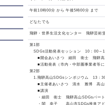
午前10時00分 から 午後5時00分 まで
どなたでも
飛騨・世界生活文化センター 飛騨芸術
第1部
SDGs活動発表セッション 10：00～1
■開会あいさつ 細田 衛士 飛騨高山
■活動発表（市内・中部圏事業者等によ
第2部
1.飛騨高山SDGsシンポジウム 13：30
■主催者あいさつ 清水 雅博 高山
■講演
・細田 衛士 飛騨高山SDGsパート
・関 幸子 高山市SDGs推進アド