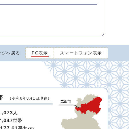
ージへ戻る
PC表示
スマートフォン表示
帯
（令和8年8月1日現在）
1,073
人
7,047
世帯
,177.61
平方km