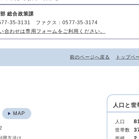
部 総合政策課
77-35-3131 ファクス：0577-35-3174
い合わせは専用フォームをご利用ください。
前のページへ戻る
トップペ
人口と世
地
MAP
8
人口
2
3
世帯数
2
利用方法は
面積