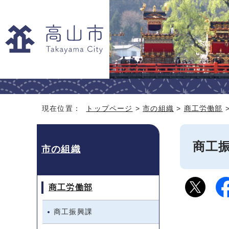
現在位置：
トップページ
>
市の組織
>
商工労働部
商工
市の組織
商工労働部
商工振興課