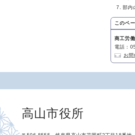
部内
このペ
商工労
電話：05
お問
高山市役所