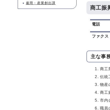
雇用・産業創出課
商工振
電話
ファクス
主な事
商工
伝統
物産
商工
市内
職員