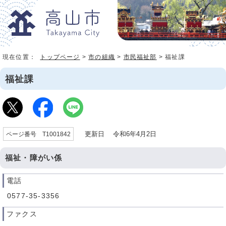
現在位置：
トップページ
>
市の組織
>
市民福祉部
> 福祉課
福祉課
更新日 令和6年4月2日
ページ番号 T1001842
福祉・障がい係
電話
0577-35-3356
ファクス