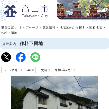
現在位置：
トップページ
>
施設情報
>
地域区分から探す
>
国府地域
>
作料下団地
作料下団地
施設案内
更新日 令和6年7月5日
ページ番号 T1004468