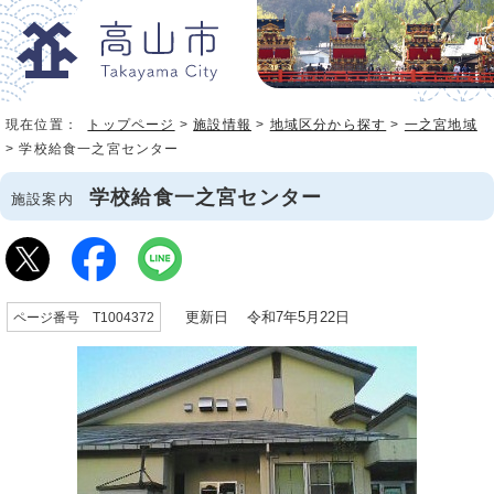
現在位置：
トップページ
>
施設情報
>
地域区分から探す
>
一之宮地域
> 学校給食一之宮センター
学校給食一之宮センター
施設案内
更新日 令和7年5月22日
ページ番号 T1004372