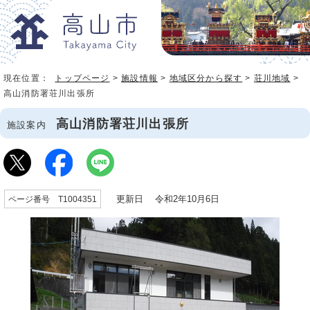
現在位置：
トップページ
>
施設情報
>
地域区分から探す
>
荘川地域
>
高山消防署荘川出張所
高山消防署荘川出張所
施設案内
更新日 令和2年10月6日
ページ番号 T1004351