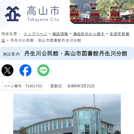
現在位置：
トップページ
>
施設情報
>
施設区分から探す
>
生涯学習施
設
> 丹生川公民館・高山市図書館丹生川分館
丹生川公民館・高山市図書館丹生川分館
施設案内
更新日 令和6年3月21日
ページ番号 T1001703