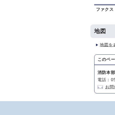
ファクス
地図
地図を
このペ
消防本
電話：05
お問