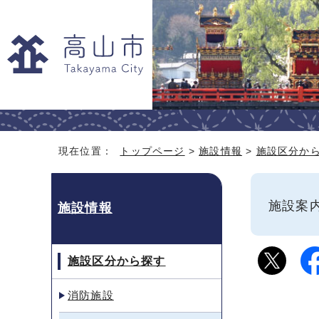
現在位置：
トップページ
>
施設情報
>
施設区分か
施設
施設情報
施設区分から探す
消防施設