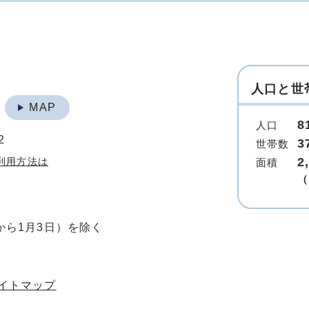
人口と世
地
MAP
8
人口
2
3
世帯数
2
利用方法は
面積
（
から1月3日）を除く
イトマップ