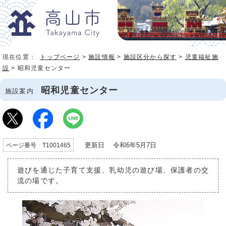
現在位置：
トップページ
>
施設情報
>
施設区分から探す
>
児童福祉施
設
> 昭和児童センター
昭和児童センター
施設案内
更新日 令和6年5月7日
ページ番号 T1001465
遊びを通じた子育て支援、乳幼児の遊び場、保護者の交
流の場です。