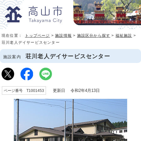
現在位置：
トップページ
>
施設情報
>
施設区分から探す
>
福祉施設
>
荘川老人デイサービスセンター
荘川老人デイサービスセンター
施設案内
更新日 令和2年4月13日
ページ番号 T1001453