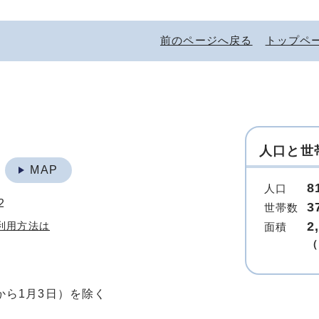
前のページへ戻る
トップペ
人口と世
地
MAP
8
人口
2
3
世帯数
2
利用方法は
面積
（
から1月3日）を除く