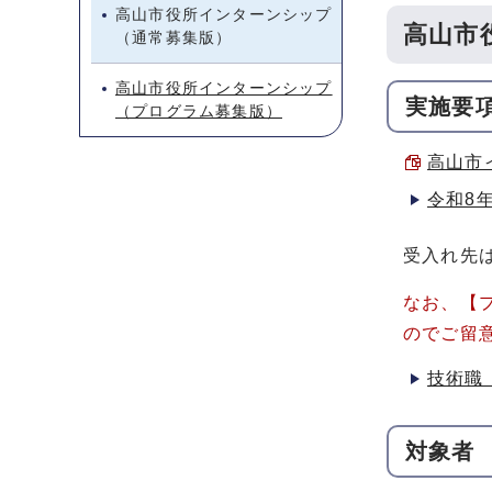
高山市役所インターンシップ
高山市
（通常募集版）
高山市役所インターンシップ
実施要
（プログラム募集版）
高山市イ
令和8
受入れ先
なお、【
のでご留
技術職
対象者