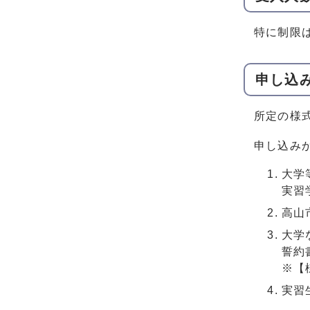
特に制限
申し込
所定の様
申し込み
大学
実習
高山
大学
誓約
※【
実習