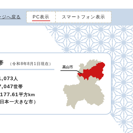
ージへ戻る
PC表示
スマートフォン表示
帯
（令和8年8月1日現在）
1,073
人
7,047
世帯
,177.61
平方km
日本一大きな市）