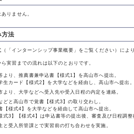
はありません。
み方法
式（「インターンシップ事業概要」をご覧ください）によ
から実習までの流れは以下のとおりです。
等より、推薦書兼申込書【様式1】を高山市へ提出。
学生カード【様式2】を大学などを経由し、高山市へ提出
市より、大学などへ受入先や受入日程の内定を連絡。
などと高山市で覚書【様式3】の取り交わし。
書【様式4】を大学などを経由して高山市へ提出。
様式3】【様式4】は申込書等の提出後、審査及び日程調整
生と受入所管課とで実習前の打ち合わせを実施。