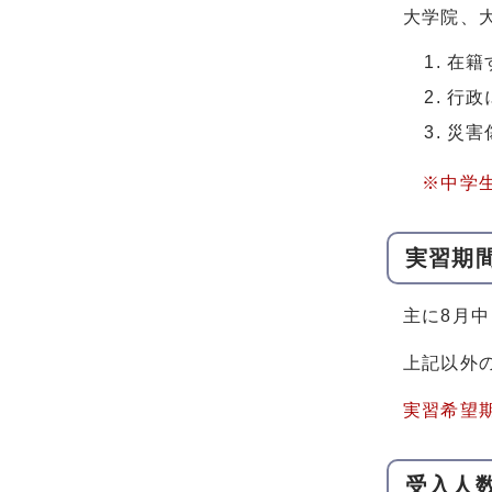
大学院、
在籍
行政
災害
※中学
実習期
主に8月
上記以外
実習希望
受入人