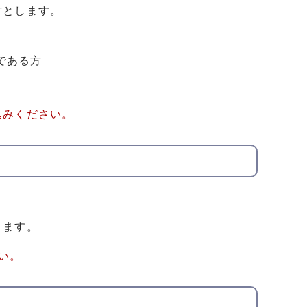
方とします。
である方
込みください。
ります。
い。