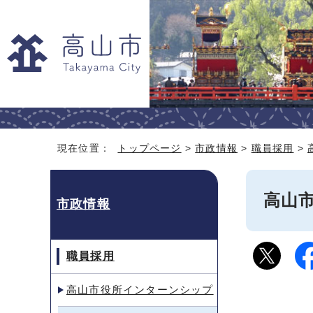
現在位置：
トップページ
>
市政情報
>
職員採用
>
高山
市政情報
職員採用
高山市役所インターンシップ