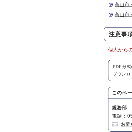
高山市イ
高山市イ
注意事
個人から
PDF形
ダウンロ
このペ
総務部
電話：05
お問