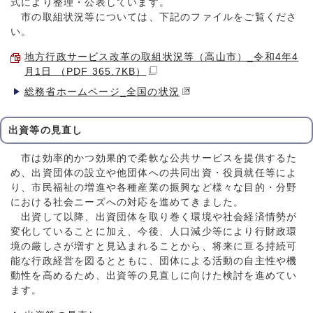
式により整理・公表しています。
市の取組状況等については、下記のファイルをご覧くださ
い。
地方行政サービス改革の取組状況等（高山市）_令和4年4
月1日 （PDF 365.7KB）
総務省ホームページ_全国の状況
出資等の見直し
市は効率的かつ効果的で柔軟な公共サービスを提供するた
め、出資団体の設立や他団体への共同出資・役員就任等によ
り、市民福祉の増進や各種産業の振興など様々な目的・分野
における社会ニーズへの対応を進めてきました。
出資して以降、出資団体を取り巻く環境や社会経済情勢が
変化していることに加え、今後、人口減少等により行財政環
境の厳しさが増すと見込まれることから、将来に亘る持続可
能な行政経営を図るとともに、団体による活動の自主性や機
動性を高めるため、出資等の見直しに向けた検討を進めてい
ます。