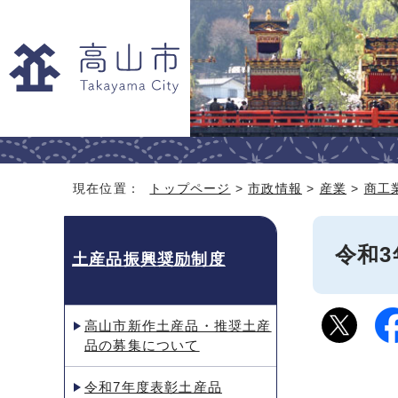
現在位置：
トップページ
>
市政情報
>
産業
>
商工
令和
土産品振興奨励制度
高山市新作土産品・推奨土産
品の募集について
令和7年度表彰土産品