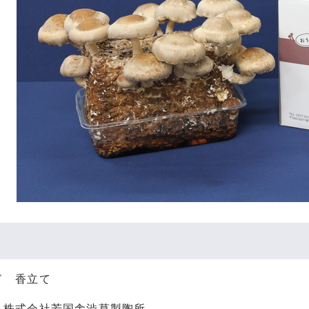
ド 香立て
：株式会社芳国舎渋草製陶所