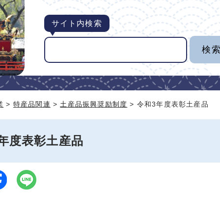
サイト内検索
業
>
特産品関連
>
土産品振興奨励制度
> 令和3年度表彰土産品
3年度表彰土産品