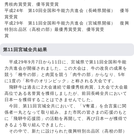
秀枝肉賞受賞、優等賞受賞
平成24年 第10回全国和牛能力共進会（長崎県開催） 優等
賞受賞
平成29年 第11回全国和牛能力共進会（宮城県開催） 復興
特別出品区（高校の部）最優秀賞受賞、優等賞受
賞
第11回宮城全共結果
平成29年9月7日から11日に、宮城県で第11回全国和牛能
力共進会が開催されました。この大会は、牛の改良の成果を
競う「種牛の部」と肉質を競う「肉牛の部」からなり、5年
に1度の「和牛のオリンピック」と称される大会です。
飛騨牛は過去に2大会連続で最優秀枝肉賞、1大会で大会最
高位である名誉賞を獲得しましたが、前回長崎全共において
日本一を獲得することはできませんでした。
今回、第11回宮城全共において、「V奪還」を合言葉に関
係者一丸となって取り組み、また市民の皆さまの応援のもと
に「飛騨牛応援団」の活動を再開して、再び日本一が獲得で
きるよう取り組んできました。
その中で、新たに設けられた復興特別出品区（高校の部）