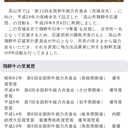
高山市では「第11回全国和牛能力共進会（宮城全共）」に
向け、平成24年の長崎全共で設立した「高山市飛騨牛応援
団」の活動を、平成28年9月6日に再開しました。
この宮城全共で飛騨牛日本一‘V奪還’を目指し、全市民一丸
となって応援するため、応援団長の國島市長のもと、高山市
飛騨牛応援実行委員会が中心となり、市民の皆さまから協力
金をいただき、それを原資に地元出品農家に対する飼料支援
やPR活動を行ってきました。
飛騨牛の受賞歴
昭和62年 第5回全国和牛能力共進会（島根県開催） 優等
賞受賞
平成4年 第6回全国和牛能力共進会（大分県開催） 優等賞
受賞
平成9年 第7回全国和牛能力共進会（岩手県開催） 優等賞
受賞
平成14年 第8回全国和牛能力共進会（岐阜県開催） 内閣
総理大臣賞受賞、最優秀枝肉賞受賞、優等賞受賞
平成19年 第9回全国和牛能力共進会（鳥取県開催） 最優