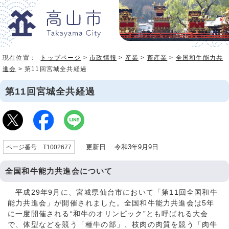
現在位置：
トップページ
>
市政情報
>
産業
>
畜産業
>
全国和牛能力共
進会
> 第11回宮城全共経過
第11回宮城全共経過
更新日 令和3年9月9日
ページ番号 T1002677
全国和牛能力共進会について
平成29年9月に、宮城県仙台市において「第11回全国和牛
能力共進会」が開催されました。全国和牛能力共進会は5年
に一度開催される“和牛のオリンピック”とも呼ばれる大会
で、体型などを競う「種牛の部」、枝肉の肉質を競う「肉牛