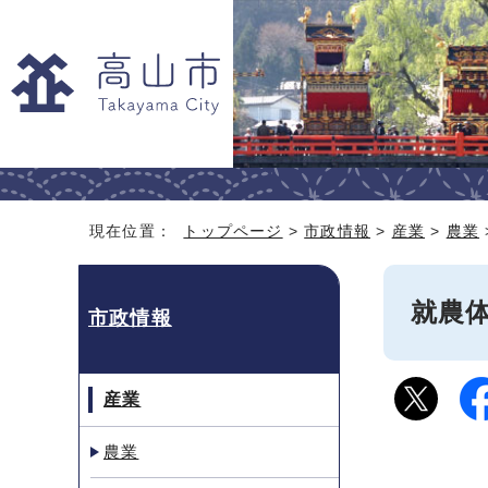
現在位置：
トップページ
>
市政情報
>
産業
>
農業
就農
市政情報
産業
農業