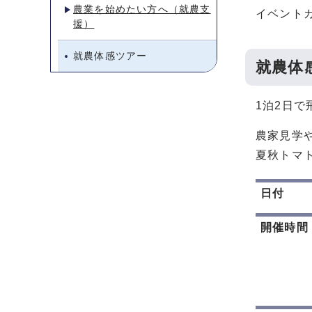
農業を始めたい方へ（就農支
イベント
援）
就農体感ツアー
就農体
1泊2日
農家見学
夏秋トマ
日付
開催時間