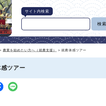
サイト内検索
>
農業を始めたい方へ（就農支援）
> 就農体感ツアー
体感ツアー