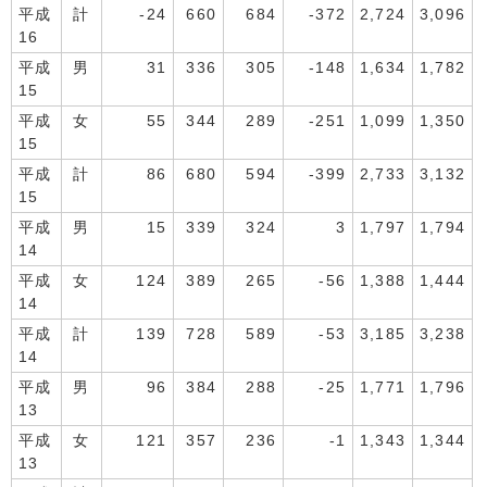
平成
計
-24
660
684
-372
2,724
3,096
16
平成
男
31
336
305
-148
1,634
1,782
15
平成
女
55
344
289
-251
1,099
1,350
15
平成
計
86
680
594
-399
2,733
3,132
15
平成
男
15
339
324
3
1,797
1,794
14
平成
女
124
389
265
-56
1,388
1,444
14
平成
計
139
728
589
-53
3,185
3,238
14
平成
男
96
384
288
-25
1,771
1,796
13
平成
女
121
357
236
-1
1,343
1,344
13