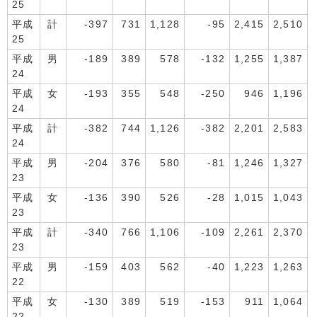
25
平成
計
-397
731
1,128
-95
2,415
2,510
25
平成
男
-189
389
578
-132
1,255
1,387
24
平成
女
-193
355
548
-250
946
1,196
24
平成
計
-382
744
1,126
-382
2,201
2,583
24
平成
男
-204
376
580
-81
1,246
1,327
23
平成
女
-136
390
526
-28
1,015
1,043
23
平成
計
-340
766
1,106
-109
2,261
2,370
23
平成
男
-159
403
562
-40
1,223
1,263
22
平成
女
-130
389
519
-153
911
1,064
22