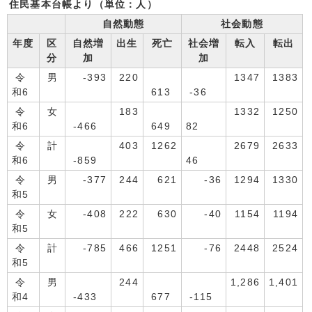
住民基本台帳より（単位：人）
自然動態
社会動態
年度
区
自然増
出生
死亡
社会増
転入
転出
分
加
加
令
男
-393
220
1347
1383
和6
613
-36
令
女
183
1332
1250
和6
-466
649
82
令
計
403
1262
2679
2633
和6
-859
46
令
男
-377
244
621
-36
1294
1330
和5
令
女
-408
222
630
-40
1154
1194
和5
令
計
-785
466
1251
-76
2448
2524
和5
令
男
244
1,286
1,401
和4
-433
677
-115