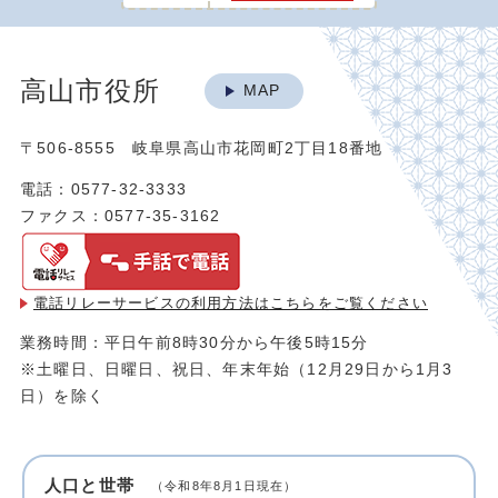
高山市役所
MAP
〒506-8555 岐阜県高山市花岡町2丁目18番地
電話：0577-32-3333
ファクス：0577-35-3162
電話リレーサービスの利用方法は
こちらをご覧ください
業務時間：平日午前8時30分から午後5時15分
※土曜日、日曜日、祝日、年末年始（12月29日から1月3
日）を除く
人口と世帯
（令和8年8月1日現在）