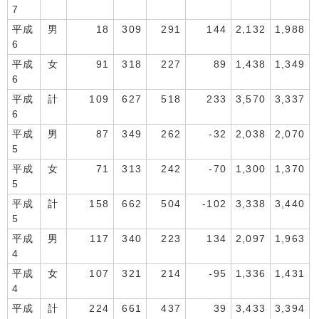
7
平成
男
18
309
291
144
2,132
1,988
6
平成
女
91
318
227
89
1,438
1,349
6
平成
計
109
627
518
233
3,570
3,337
6
平成
男
87
349
262
-32
2,038
2,070
5
平成
女
71
313
242
-70
1,300
1,370
5
平成
計
158
662
504
-102
3,338
3,440
5
平成
男
117
340
223
134
2,097
1,963
4
平成
女
107
321
214
-95
1,336
1,431
4
平成
計
224
661
437
39
3,433
3,394