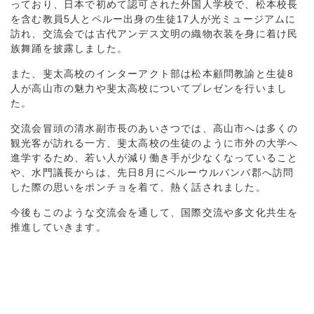
っており、日本で初めて認可された外国人学校で、松本校長
を含む教員5人とペルー出身の生徒17人が光ミュージアムに
訪れ、交流会では古代アンデス文明の織物衣装を身に着け民
族舞踊を披露しました。
また、斐太高校のインターアクト部は松本顧問教諭と生徒8
人が高山市の魅力や斐太高校についてプレゼンを行いまし
た。
交流会冒頭の清水副市長のあいさつでは、高山市へは多くの
観光客が訪れる一方、斐太高校の生徒のように市外の大学へ
進学するため、若い人が減り働き手が少なくなっていること
や、水門議長からは、先日8月にペルーウルバンバ郡へ訪問
した際の思いをポンチョを着て、熱く話されました。
今後もこのような交流会を通して、国際交流や多文化共生を
推進していきます。