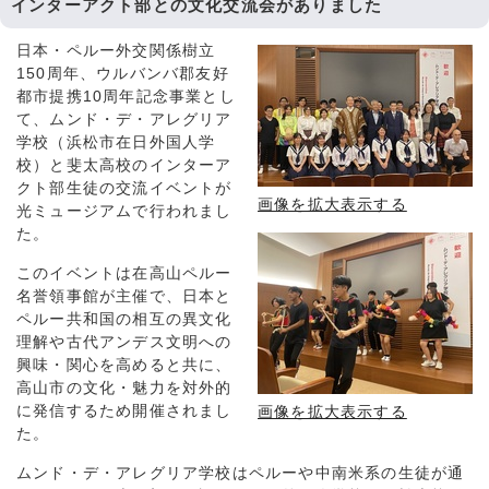
インターアクト部との文化交流会がありました
日本・ペルー外交関係樹立
150周年、ウルバンバ郡友好
都市提携10周年記念事業とし
て、ムンド・デ・アレグリア
学校（浜松市在日外国人学
校）と斐太高校のインターア
クト部生徒の交流イベントが
画像を拡大表示する
光ミュージアムで行われまし
た。
このイベントは在高山ペルー
名誉領事館が主催で、日本と
ペルー共和国の相互の異文化
理解や古代アンデス文明への
興味・関心を高めると共に、
高山市の文化・魅力を対外的
に発信するため開催されまし
画像を拡大表示する
た。
ムンド・デ・アレグリア学校はペルーや中南米系の生徒が通