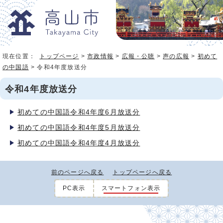
現在位置：
トップページ
>
市政情報
>
広報・公聴
>
声の広報
>
初めて
の中国語
> 令和4年度放送分
令和4年度放送分
初めての中国語令和4年度6月放送分
初めての中国語令和4年度5月放送分
初めての中国語令和4年度4月放送分
前のページへ戻る
トップページへ戻る
PC表示
スマートフォン表示