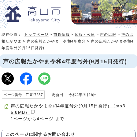
現在位置：
トップページ
>
市政情報
>
広報・公聴
>
声の広報
>
声の広
報たかやま
>
声の広報たかやま 令和4年度分
> 声の広報たかやま令和4
年度号外(9月15日発行)
声の広報たかやま令和4年度号外(9月15日発行)
更新日 令和4年9月15日
ページ番号 T1017237
声の広報たかやま令和4年度号外(9月15日発行) （mp3
6.8MB）
1ページから4ページ まで
このページに関する
お問い合わせ